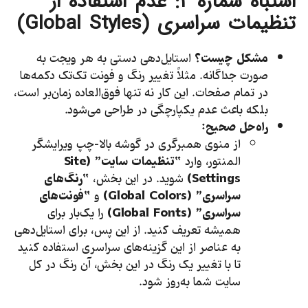
اشتباه شماره
۲:
عدم استفاده از
تنظیمات سراسری (
Global Styles
)
مشکل چیست؟
استایل‌دهی دستی به هر ویجت به
صورت جداگانه. مثلاً تغییر رنگ و فونت تک‌تک دکمه‌ها
در تمام صفحات. این کار نه تنها فوق‌العاده زمان‌بر است،
بلکه باعث عدم یکپارچگی در طراحی می‌شود.
راه‌حل صحیح:
از منوی همبرگری در گوشه بالا-چپ ویرایشگر
المنتور، وارد
“تنظیمات سایت” (
Site
Settings
)
شوید. در این بخش،
“رنگ‌های
سراسری” (
Global Colors
)
و
“فونت‌های
سراسری” (
Global Fonts
)
را یک‌بار برای
همیشه تعریف کنید. از این پس، برای استایل‌دهی
به عناصر از این گزینه‌های سراسری استفاده کنید
تا با تغییر یک رنگ در این بخش، آن رنگ در کل
سایت شما به‌روز شود.