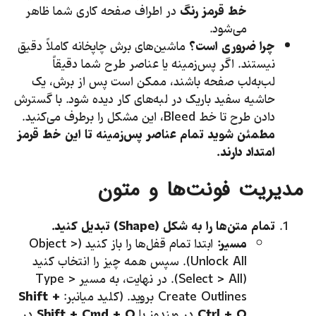
خط قرمز رنگ
در اطراف صفحه کاری شما ظاهر
می‌شود.
چرا ضروری است؟
ماشین‌های برش چاپخانه کاملاً دقیق
نیستند. اگر پس‌زمینه یا عناصر طرح شما دقیقاً
لب‌به‌لب صفحه باشند، ممکن است پس از برش، یک
حاشیه سفید باریک در لبه‌های کار دیده شود. با گسترش
دادن طرح تا خط Bleed، این مشکل را برطرف می‌کنید.
مطمئن شوید تمام عناصر پس‌زمینه تا این خط قرمز
امتداد دارند.
مدیریت فونت‌ها و متون
تمام متن‌ها را به شکل (
Shape
) تبدیل کنید.
مسیر:
ابتدا تمام قفل‌ها را باز کنید (Object >
Unlock All). سپس همه چیز را انتخاب کنید
(Select > All). در نهایت، به مسیر Type >
Create Outlines بروید. (کلید میانبر:
Shift +
Ctrl + O
در ویندوز یا
Shift + Cmd + O
در