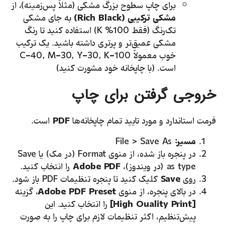
برای چاپ سطوح بزرگ مشکی (مثلاً پس‌زمینه)، از
مشکی ترکیبی (
Rich Black
)
به جای مشکی
تک‌رنگ (فقط 100% K) استفاده کنید تا رنگ
مشکی عمیق‌تر و پرتری داشته باشید. یک ترکیب
خوب معمولاً C=40, M=30, Y=30, K=100
است. (با چاپخانه خود مشورت کنید)
خروجی گرفتن برای چاپ
فرمت استاندارد و مورد تایید تمام چاپخانه‌ها
PDF
است.
مسیر:
File > Save As
در پنجره باز شده، از منوی Format (در مک) یا Save
as type (در ویندوز)،
Adobe PDF
را انتخاب کنید.
روی
Save
کلیک کنید تا پنجره تنظیمات PDF باز شود.
در بالای پنجره، از منوی
Adobe PDF Preset
، گزینه
[
High Quality Print
]
را انتخاب کنید. این
پیش‌تنظیم، اکثر تنظیمات لازم برای چاپ را به صورت