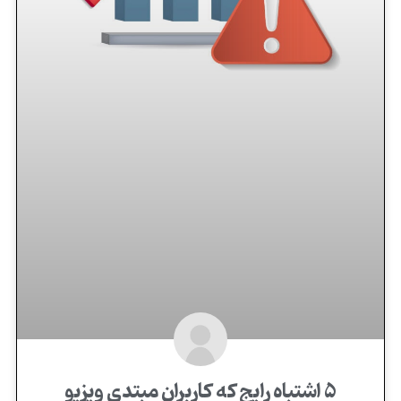
۵ اشتباه رایج که کاربران مبتدی ویزیو